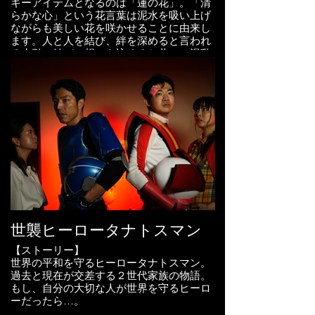
キーアイテムとなるのは「蓮の花」。「清
らかな心」という花言葉は泥水を吸い上げ
ながらも美しい花を咲かせることに由来し
ます。人と人を結び、絆を深めると言われ
る水引の結びに想いを込めると共に、混乱
を突き抜けて蓮の花のように凛と生きてい
くこと、新たな明日へ一歩を踏み出すエネ
ルギーをダンスで表現しました。
今回のために書き下ろされたオリジナルソ
ングがコンテンポラリーダンスと伝統工芸
の水引を神秘的に繋ぎ、独特の世界観に仕
上げました。
【スタッフ】
Etemisikad
水引 －喜結(舟木香織)
ダンス－そるてぃーもっこ(EYAMAX・も
こ)
世襲ヒーロータナトスマン
音楽 －蒼咲 雫
ヘア －Seiya．Y
【ストーリー】
メイク－原 早織
世界の平和を守るヒーロータナトスマン。
監督 －山本 尚志
過去と現在が交差する２世代家族の物語。
撮影 －大川 祥吾
もし、自分の大切な人が世界を守るヒーロ
ーだったら…。