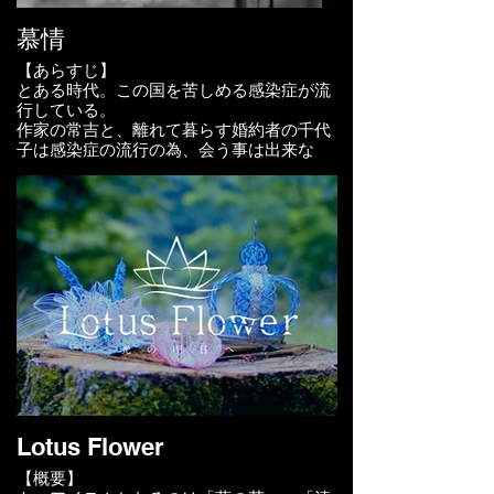
石川大樹、芦沢理亜夢、岩崎優菜、守谷茉
慕情
倫
【あらすじ】
【スタッフ】
とある時代。この国を苦しめる感染症が流
撮影：宮下徹也
行している。
撮影助手：松井宏樹、松崎大、足達豊
作家の常吉と、離れて暮らす婚約者の千代
照明：田中洵
子は感染症の流行の為、会う事は出来な
録音：亀井耶馬人
い。
助監督：森克行
会いたい、でも会ってはならないともが
メイク：加城奈央子
き、葛藤する常吉は、千代子に手紙を書く
音楽： 林小百合、Hannes Egnell
事を決める。常吉からの手紙を読んだ千代
小道具／美術：坂川良
子は、嬉しくて返事を書く事にするが。
衣装：内海五月
スチール：安井信介
制作：粟村愛、丸藤久美、佐藤仁美
【キャスト】
伊藤慶徳
監督：山本尚志
永楠あゆ美
​【受賞歴】
■ボストン国際映画祭 入選
【スタッフ】
■中之島映画祭 入選
監督・編集： 山本尚志
■映文連アワード2015 部門優秀賞
Lotus Flower
撮影・録音： 大川祥吾
音楽：田中マコト
【概要】