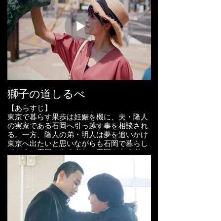
製作著作：NETGEAR Japan
企画：佐世保映像社
【キャスト】
制作プロダクション：アイスクライム
長部努
プロデューサー：志岐誠 大川祥吾
撮影：矢崎研
梅田誠弘
照明：大柳玲於
録音：柳生拓人
椎名香織
ヘアメイク：大岩のりこ
制作：佐島由昭 志岐和美 石橋弘史
渡部瑞貴
音楽：未音製作所
Hitsuji sound factory
獅子の道しるべ
景山慶一
若狭真司
Artlist Stratus by PeteJamesTohnson
【あらすじ】
【スタッフ】
Touched by Heaven by simonWester
東京で暮らす果歩は妊娠を機に、夫・隆人
脚本： 山本尚志、スタジオトポス
パラパラ漫画イラスト：相馬陽乃花
の実家である石岡へ引っ越す事を相談され
タイトルデザイン：志岐和美
る。一方、隆人の弟・明人は夢を追いかけ
スタジオトポス: NOY、渋谷 悠、内海 隆
カラーグレーディング：竹中優太郎
東京へ出たいと思いながらも石岡で暮らし
雄、山本 尚志、むらし
整音：石橋侑也
ている。石岡に来る者と、石岡を去る者。
脚本協力：大川祥吾 内海隆雄 渋谷悠
異なる両者の視点を軸に、一つの家族の姿
助監督： 萬野達郎
キャスティング協力：スマイルモンキー
を描くヒューマンドラマ。
機材協力：Y.D.S.
撮影監督：宮下徹也
ロケバス：ベルウッド 森居耕介
【出演】
ロケーション協力：新潟フィルムコミッシ
小林涼子、多田昌史、イワゴウサトシ、飯
撮影助手： 口村誠・渡邊翼
ョン
泉博道
小千谷観光協会
永井秀樹、山元由湖、石鍋多加史
録音：松尾遼、亀井耶馬人