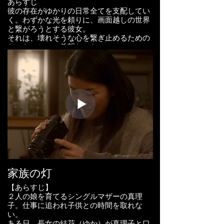
あらすじ
彼の存在がゆかりの日常全てを支配してい
く。わずかな光を頼りに、画面越しの世界
と繋がろうとする彼女。
それは、壊れそうな心を繋ぎ止めるための
たったひとつの希望だった。
Cast
みやび
伊藤慶徳
Cinematographer
アイスクライム
大川祥吾
玉貴州統
Hair & Make
Kleuren
原早織
，田中咲希
家族の灯
Edited by
JONA Inc.
【あらすじ】
Music by
２人の娘を育てるシングルマザーの真理
Artlist
子。仕事に追われ子供との時間を取れな
Written & filmed by
い。
山本尚志
ある日、長女の結花（ゆか）が真理子と口