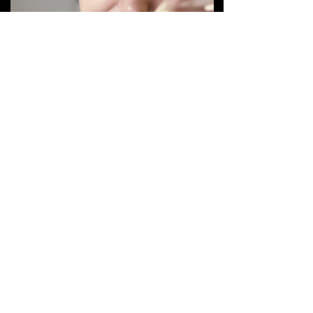
品。
【スタッフ】
監督／脚本／編集： 山本尚志
ナレーション： 青山雅史
音楽： 林小百合／ Hannes Egnell
録音： 亀井耶馬人
撮影： 矢彦沢和音
SARAH
【上映歴】
BOGOTA short film festival 2016
【Director】
TAKASHI YAMAMOTO
【Cast】
ANNA ERSHOVA
【Music】
Colorful Mannings
Official Website:
http://colorfulmannings.com/?lang=en
【Cinematographer】
KEN YAZAKI