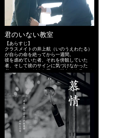
おぢやクラインガルテン ふれあいの里
スタジオぴあ 阿佐ヶ谷スタジオ
【スタッフ】
ヘアメイク： 原早織
プロデューサー・撮影：大川祥吾
監督・脚本・編集：山本尚志
脚本：makidash /渋谷悠／山本尚志
制作： べん、大石淳也
助監督：朝生武弥
第4回いぶすき映画祭 グランプリ
ヘアメイク：加城奈央子
挿入歌： 『夜明け』 SINSENSA
君のいない教室
録音／美術：渋谷悠
おおぶ映画祭2022 入選
撮影照明アシスタント：原田円
音楽： 林イグネル小百合
【あらすじ】
制作／キャスティング：橘拓哉
クラスメイトの井上航（いのうえわたる）
音楽：林イグネル小百合
編集： 山本尚志
が自らの命を絶ってから一週間。
彼を虐めていた者、それを傍観していた
監督／編集：山本尚志
劇中写真： 鈴木雄介
者、そして彼のサインに気づけなかった
者。いったいどんな思いで彼らはクラスメ
【受賞入選歴】
スチール：安井信介
イトの死を受け止めたのか。
・ふるさと石岡映像コンテスト 最優秀作
その人を救ってあげられなかった辛さや哀
品賞
キャスティング協力： 長部努
しみ、どんなに後悔しても亡くなった人は
・映文連アワード2019 部門優秀賞
戻ってきてはくれない。 そして彼らの心に
・神戸インディペンデント映画祭入選
抱えた葛藤と後悔はクラスの崩壊を引き起
・日本芸術センター映像グランプリ入選
こす。
【キャスト】
荒金蔵人
吉越拓矢、梅澤太一、影山樹生弥、萩原う
らら