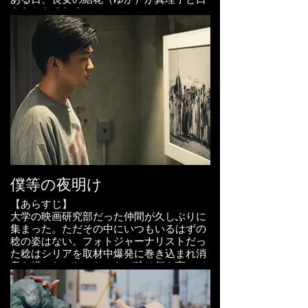
をきかなくなる。
付箋を通して母と会話する長女。そんな母
と娘３人家族の物語
岩槻映画祭2025 入選
【本編】
https://www.youtube.com/watch?
v=K4YPVdChdtY
【キャスト】
大山真絵子
宮本凛音
南雲柚月
Meural(特別出演)
大山真絵子
僕等の夜明け
宮本凛音
南雲柚木
【あらすじ】
高木健
大学の映画研究部だった仲間が久しぶりに
山本由湖
集まった。ただその中にいつもいるはずの
田中栄吾
稔の姿はない。フォトジャーナリストだっ
伊藤慶徳
た稔はシリアを取材中爆発に巻き込まれ消
織田あいか
息を経ったのだった。なぜ稔は何も言って
くれなかったのか？ もしあの時止めてい
れば。彼を失った後悔から、彼らの友情が
【スタッフ】
脆くも崩れはじめる。