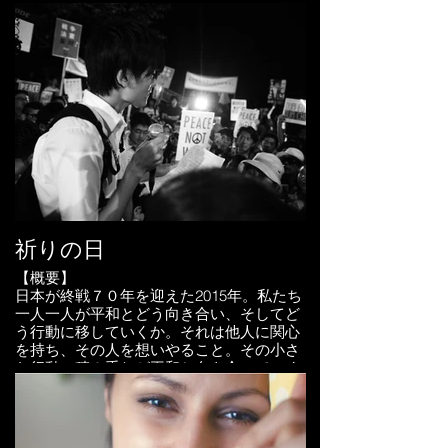
【キャスト】
・瑛太（初代タナトスマン）…長部努
・千絵…織田あいか
・ヒロ（２代目タナトスマン）…伊藤慶徳
・エリカ…嶌マリヱ
・久松キャスター…逢生多晄
・山神博士…山下訓央
【スタッフ】
・監督…山本尚志
・脚本…makidash、根口昌明、Sekken-C
・撮影／照明…SHOWGO
・制作…makidash
祈りの日
・美術／小道具…makidash、根口昌明、山
下訓央
【概要】
・衣装協力…松本純弥
日本が終戦７０年を迎えた2015年。私たち
・衣装造形…内田伊久
一人一人が平和とどう向き合い、そしてど
・音響…Sekken-C
う行動に移していくか。それは他人に関心
を持ち、その人を想いやること。その小さ
【受賞歴】
な行動の積み重ねが平和と向き合っていく
・第６回クォータースターコンテスト イ
ことにつながってゆく。終戦の日を迎えら
ーオシバイ賞
れる私たちだからこそ、戦争のない平和な
・杉並ヒーロー映画祭 大九明子特別賞
世界を考える日になってほしい。そんな想
いを映像、そして詩、音楽で綴った映像作